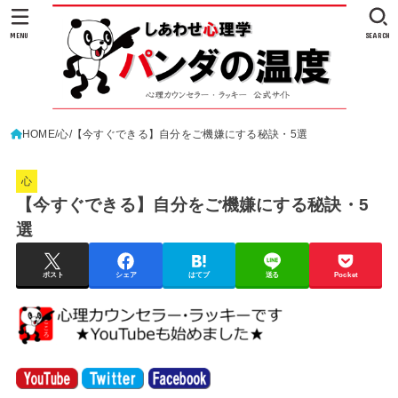
MENU
SEARCH
HOME
心
【今すぐできる】自分をご機嫌にする秘訣・5選
心
【今すぐできる】自分をご機嫌にする秘訣・5
選
ポスト
シェア
はてブ
送る
Pocket