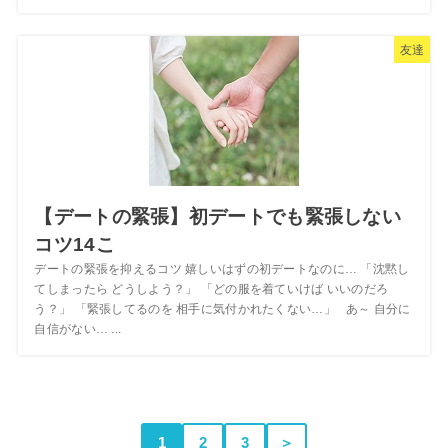
友達
【デートの緊張】初デートでも緊張しない
コツ14こ
デートの緊張を抑えるコツ 嬉しいはずの初デートなのに… 「沈黙し
てしまったら どうしよう？」 「どの服を着ていけば いいのだろ
う？」 「緊張してるのを 相手に気付かれたくない…」 あ～ 自分に
自信がない… ...
1
2
3
＞