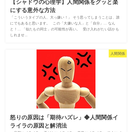
【シャドウの心理学】人間関係をグッと楽
にする意外な方法
「こういうタイプの人、大っ嫌い！」 そう思ってしまうことは、誰
にでもあると思います。 この「大嫌いな人」と「自分」… なん
と！… 「似たもの同士」の可能性が高い。 受け入れがたい話かも
しれませ...
人間関係
怒りの原因は「期待ハズレ」◆人間関係イ
ライラの原因と解消法