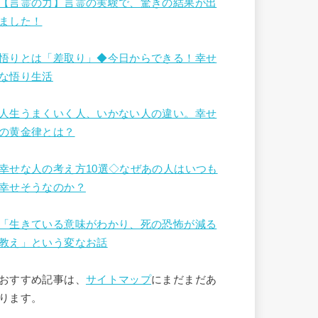
【言霊の力】言霊の実験で、驚きの結果が出
ました！
悟りとは「差取り」◆今日からできる！幸せ
な悟り生活
人生うまくいく人、いかない人の違い。幸せ
の黄金律とは？
幸せな人の考え方10選◇なぜあの人はいつも
幸せそうなのか？
「生きている意味がわかり、死の恐怖が減る
教え」という変なお話
おすすめ記事は、
サイトマップ
にまだまだあ
ります。