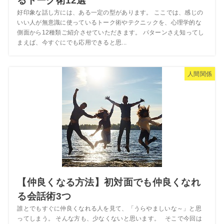
るトーク術12選
好印象な話し方には、ある一定の型があります。 ここでは、感じの
いい人が無意識に使っているトーク術やテクニックを、心理学的な
側面から12種類ご紹介させていただきます。 パターンさえ知ってし
まえば、今すぐにでも応用できると思...
人間関係
【仲良くなる方法】初対面でも仲良くなれ
る会話術3つ
誰とでもすぐに仲良くなれる人を見て、「うらやましいな～」と思
ってしまう。 そんな方も、少なくないと思います。 そこで今回は