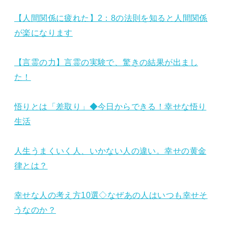
【人間関係に疲れた】2：8の法則を知ると人間関係
が楽になります
【言霊の力】言霊の実験で、驚きの結果が出まし
た！
悟りとは「差取り」◆今日からできる！幸せな悟り
生活
人生うまくいく人、いかない人の違い。幸せの黄金
律とは？
幸せな人の考え方10選◇なぜあの人はいつも幸せそ
うなのか？