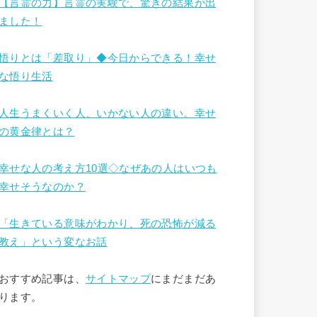
【言霊の力】言霊の実験で、驚きの結果が出
ました！
悟りとは「差取り」◆今日からできる！幸せ
な悟り生活
人生うまくいく人、いかない人の違い。幸せ
の黄金律とは？
幸せな人の考え方10選◇なぜあの人はいつも
幸せそうなのか？
「生きている意味がわかり、死の恐怖が減る
教え」という変なお話
おすすめ記事は、
サイトマップ
にまだまだあ
ります。