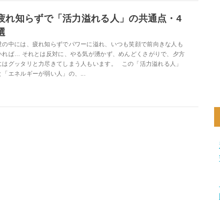
疲れ知らずで「活力溢れる人」の共通点・4
選
世の中には、疲れ知らずでパワーに溢れ、いつも笑顔で前向きな人も
いれば… それとは反対に、やる気が湧かず、めんどくさがりで、夕方
にはグッタリと力尽きてしまう人もいます。 この「活力溢れる人」
と「エネルギーが弱い人」の、...