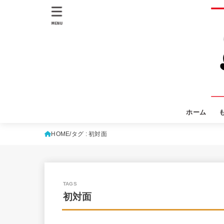
MENU
ホーム
HOME
タグ : 初対面
初対面