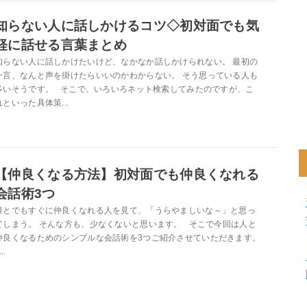
知らない人に話しかけるコツ◇初対面でも気
軽に話せる言葉まとめ
知らない人に話しかけたいけど、なかなか話しかけられない。 最初の
一言、なんと声を掛けたらいいのかわからない。 そう思っている人も
多いそうです。 そこで、いろいろネット検索してみたのですが、こ
れといった具体策...
【仲良くなる方法】初対面でも仲良くなれる
会話術3つ
誰とでもすぐに仲良くなれる人を見て、「うらやましいな～」と思っ
てしまう。 そんな方も、少なくないと思います。 そこで今回は人と
仲良くなるためのシンプルな会話術を3つご紹介させていただきます。
..