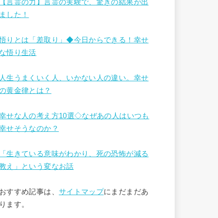
【言霊の力】言霊の実験で、驚きの結果が出
ました！
悟りとは「差取り」◆今日からできる！幸せ
な悟り生活
人生うまくいく人、いかない人の違い。幸せ
の黄金律とは？
幸せな人の考え方10選◇なぜあの人はいつも
幸せそうなのか？
「生きている意味がわかり、死の恐怖が減る
教え」という変なお話
おすすめ記事は、
サイトマップ
にまだまだあ
ります。