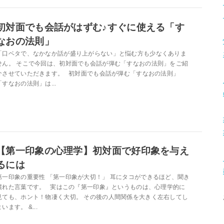
初対面でも会話がはずむ♪すぐに使える「す
なおの法則」
「口ベタで、なかなか話が盛り上がらない」と悩む方も少なくありま
せん。 そこで今回は、初対面でも会話が弾む「すなおの法則」をご紹
介させていただきます。 初対面でも会話が弾む「すなおの法則」
「すなおの法則」は...
【第一印象の心理学】初対面で好印象を与え
るには
第一印象の重要性 「第一印象が大切！」 耳にタコができるほど、聞き
慣れた言葉です。 実はこの『第一印象』というものは、心理学的に
見ても、ホント！物凄く大切。 その後の人間関係を大きく左右してし
まいます。 &...