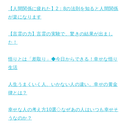
【人間関係に疲れた】2：8の法則を知ると人間関係
が楽になります
【言霊の力】言霊の実験で、驚きの結果が出まし
た！
悟りとは「差取り」◆今日からできる！幸せな悟り
生活
人生うまくいく人、いかない人の違い。幸せの黄金
律とは？
幸せな人の考え方10選◇なぜあの人はいつも幸せそ
うなのか？