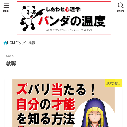
MENU
SEARCH
HOME
タグ : 就職
就職
成功法則