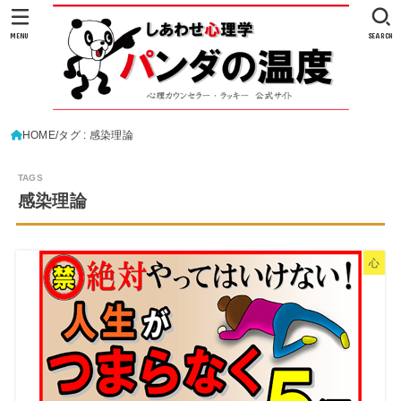
MENU
SEARCH
HOME
タグ : 感染理論
感染理論
心