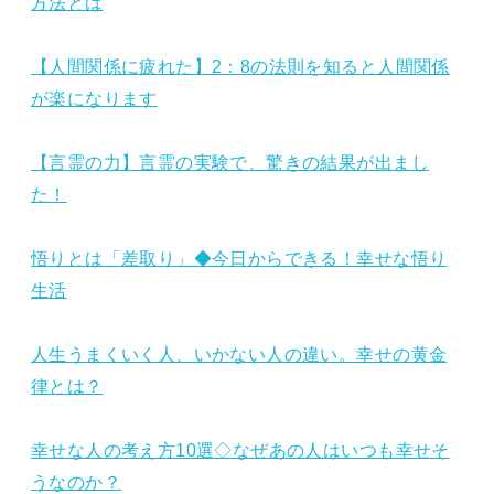
方法とは
【人間関係に疲れた】2：8の法則を知ると人間関係
が楽になります
【言霊の力】言霊の実験で、驚きの結果が出まし
た！
悟りとは「差取り」◆今日からできる！幸せな悟り
生活
人生うまくいく人、いかない人の違い。幸せの黄金
律とは？
幸せな人の考え方10選◇なぜあの人はいつも幸せそ
うなのか？