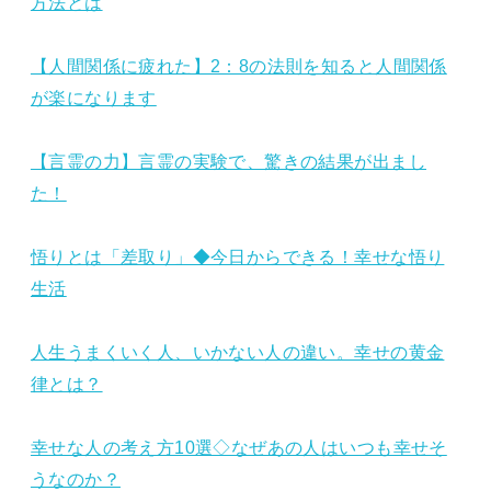
方法とは
【人間関係に疲れた】2：8の法則を知ると人間関係
が楽になります
【言霊の力】言霊の実験で、驚きの結果が出まし
た！
悟りとは「差取り」◆今日からできる！幸せな悟り
生活
人生うまくいく人、いかない人の違い。幸せの黄金
律とは？
幸せな人の考え方10選◇なぜあの人はいつも幸せそ
うなのか？