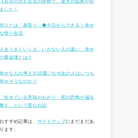
【言霊の力】言霊の実験で、驚きの結果が出
ました！
悟りとは「差取り」◆今日からできる！幸せ
な悟り生活
人生うまくいく人、いかない人の違い。幸せ
の黄金律とは？
幸せな人の考え方10選◇なぜあの人はいつも
幸せそうなのか？
「生きている意味がわかり、死の恐怖が減る
教え」という変なお話
おすすめ記事は、
サイトマップ
にまだまだあ
ります。