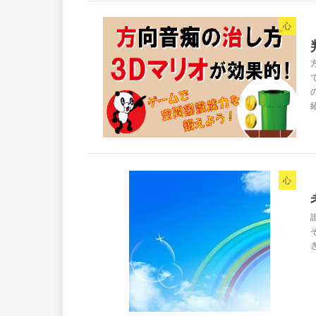
心
紹
心