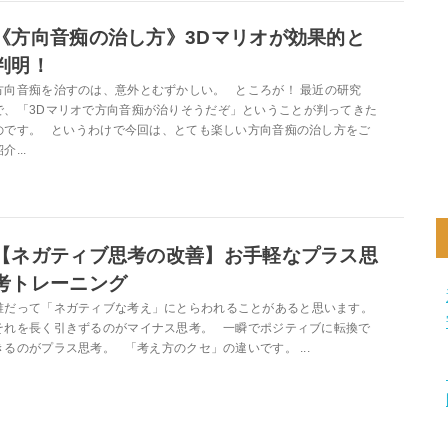
《方向音痴の治し方》3Dマリオが効果的と
判明！
方向音痴を治すのは、意外とむずかしい。 ところが！ 最近の研究
で、「3Dマリオで方向音痴が治りそうだぞ」ということが判ってきた
のです。 というわけで今回は、とても楽しい方向音痴の治し方をご
介...
【ネガティブ思考の改善】お手軽なプラス思
考トレーニング
誰だって「ネガティブな考え」にとらわれることがあると思います。
それを長く引きずるのがマイナス思考。 一瞬でポジティブに転換で
きるのがプラス思考。 「考え方のクセ」の違いです。 ...