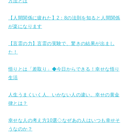
方法とは
【人間関係に疲れた】2：8の法則を知ると人間関係
が楽になります
【言霊の力】言霊の実験で、驚きの結果が出まし
た！
悟りとは「差取り」◆今日からできる！幸せな悟り
生活
人生うまくいく人、いかない人の違い。幸せの黄金
律とは？
幸せな人の考え方10選◇なぜあの人はいつも幸せそ
うなのか？