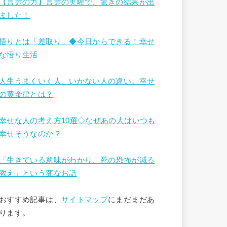
【言霊の力】言霊の実験で、驚きの結果が出
ました！
悟りとは「差取り」◆今日からできる！幸せ
な悟り生活
人生うまくいく人、いかない人の違い。幸せ
の黄金律とは？
幸せな人の考え方10選◇なぜあの人はいつも
幸せそうなのか？
「生きている意味がわかり、死の恐怖が減る
教え」という変なお話
おすすめ記事は、
サイトマップ
にまだまだあ
ります。