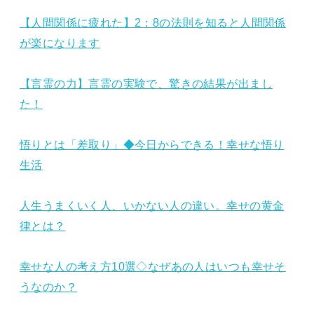
【人間関係に疲れた】2：8の法則を知ると人間関係
が楽になります
【言霊の力】言霊の実験で、驚きの結果が出まし
た！
悟りとは「差取り」◆今日からできる！幸せな悟り
生活
人生うまくいく人、いかない人の違い。幸せの黄金
律とは？
幸せな人の考え方10選◇なぜあの人はいつも幸せそ
うなのか？