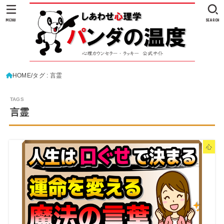
MENU
SEARCH
HOME
タグ : 言霊
言霊
心