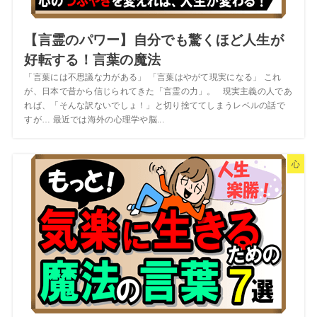
【言霊のパワー】自分でも驚くほど人生が
好転する！言葉の魔法
「言葉には不思議な力がある」 「言葉はやがて現実になる」 これ
が、日本で昔から信じられてきた「言霊の力」。 現実主義の人であ
れば、「そんな訳ないでしょ！」と切り捨ててしまうレベルの話で
すが… 最近では海外の心理学や脳...
心