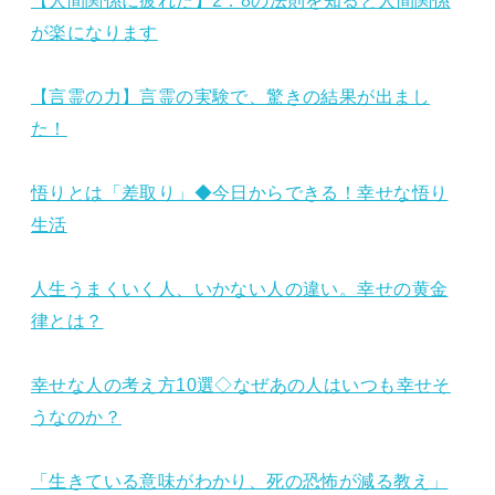
【人間関係に疲れた】2：8の法則を知ると人間関係
が楽になります
【言霊の力】言霊の実験で、驚きの結果が出まし
た！
悟りとは「差取り」◆今日からできる！幸せな悟り
生活
人生うまくいく人、いかない人の違い。幸せの黄金
律とは？
幸せな人の考え方10選◇なぜあの人はいつも幸せそ
うなのか？
「生きている意味がわかり、死の恐怖が減る教え」