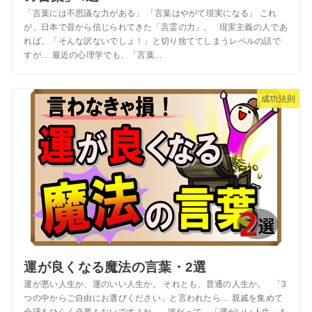
「言葉には不思議な力がある」 「言葉はやがて現実になる」 これ
が、日本で昔から信じられてきた「言霊の力」。 現実主義の人であ
れば、「そんな訳ないでしょ！」と切り捨ててしまうレベルの話で
すが… 最近の心理学でも、「言葉...
成功法則
運が良くなる魔法の言葉・2選
運が悪い人生か、運のいい人生か。 それとも、普通の人生か。 「3
つの中からご自由にお選びください」と言われたら… 親戚を集めて
会議をひらく必要もないですよね。 誰だって、「運がいい人生」を