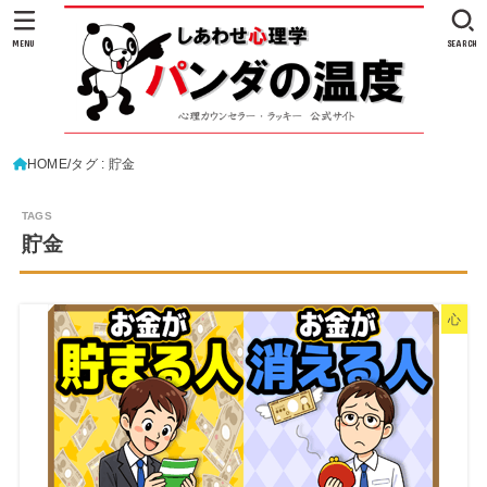
MENU
SEARCH
HOME
タグ : 貯金
貯金
心