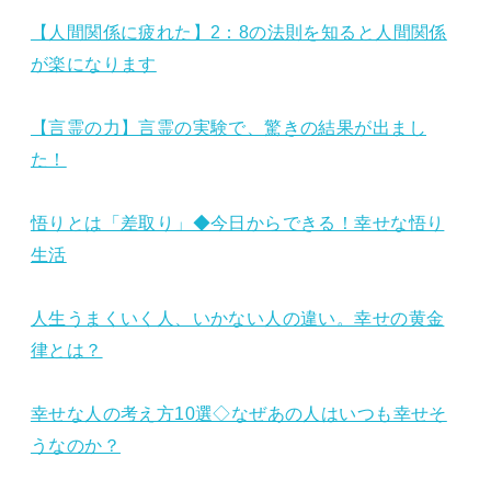
【人間関係に疲れた】2：8の法則を知ると人間関係
が楽になります
【言霊の力】言霊の実験で、驚きの結果が出まし
た！
悟りとは「差取り」◆今日からできる！幸せな悟り
生活
人生うまくいく人、いかない人の違い。幸せの黄金
律とは？
幸せな人の考え方10選◇なぜあの人はいつも幸せそ
うなのか？