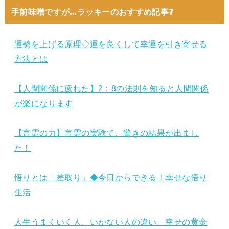
手前味噌ですが…ラッキーのおすすめ記事7
運勢を上げる原理◇運を良くして幸運を引き寄せる
方法とは
【人間関係に疲れた】2：8の法則を知ると人間関係
が楽になります
【言霊の力】言霊の実験で、驚きの結果が出まし
た！
悟りとは「差取り」◆今日からできる！幸せな悟り
生活
人生うまくいく人、いかない人の違い。幸せの黄金