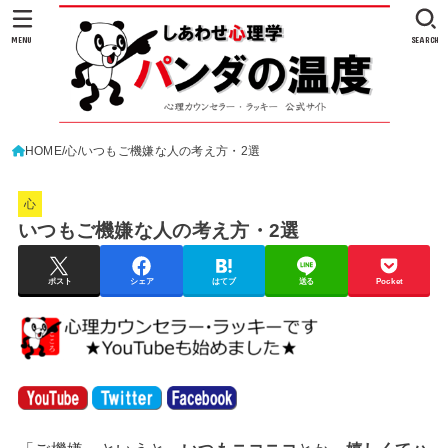
MENU
SEARCH
HOME
心
いつもご機嫌な人の考え方・2選
心
いつもご機嫌な人の考え方・2選
ポスト
シェア
はてブ
送る
Pocket