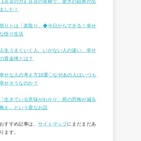
【言霊の力】言霊の実験で、驚きの結果が出
ました！
悟りとは「差取り」◆今日からできる！幸せ
な悟り生活
人生うまくいく人、いかない人の違い。幸せ
の黄金律とは？
幸せな人の考え方10選◇なぜあの人はいつも
幸せそうなのか？
「生きている意味がわかり、死の恐怖が減る
教え」という変なお話
おすすめ記事は、
サイトマップ
にまだまだあ
ります。