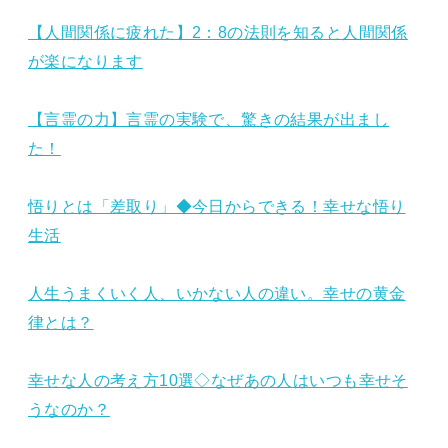
【人間関係に疲れた】2：8の法則を知ると人間関係
が楽になります
【言霊の力】言霊の実験で、驚きの結果が出まし
た！
悟りとは「差取り」◆今日からできる！幸せな悟り
生活
人生うまくいく人、いかない人の違い。幸せの黄金
律とは？
幸せな人の考え方10選◇なぜあの人はいつも幸せそ
うなのか？