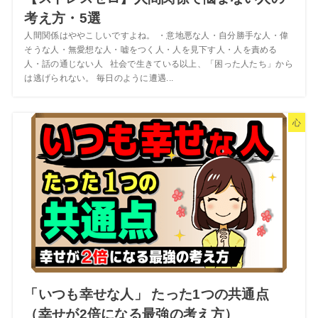
考え方・5選
人間関係はややこしいですよね。 ・意地悪な人・自分勝手な人・偉
そうな人・無愛想な人・嘘をつく人・人を見下す人・人を責める
人・話の通じない人 社会で生きている以上、「困った人たち」から
は逃げられない。 毎日のように遭遇...
心
「いつも幸せな人」 たった1つの共通点
（幸せが2倍になる最強の考え方）