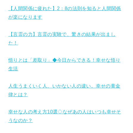
【人間関係に疲れた】2：8の法則を知ると人間関係
が楽になります
【言霊の力】言霊の実験で、驚きの結果が出まし
た！
悟りとは「差取り」◆今日からできる！幸せな悟り
生活
人生うまくいく人、いかない人の違い。幸せの黄金
律とは？
幸せな人の考え方10選◇なぜあの人はいつも幸せそ
うなのか？