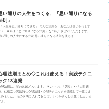
思い通りの人生をつくる、『思い通りになる
法則』
「人生を思い通りにできる」 そんな法則を、あなたは信じられます
か？ 今回は『思い通りになる法則』をご紹介させていただきます。
思い通りの人生にする方法 思い通りになる法則を使えば...
心理法則まとめ◇これは使える！実践テクニ
ック13連発
心理法則は、星の数ほどあります。 その中でも「恋愛」や「人間関
係」に役立つ実践的な心理法則・心理テクニックを厳選して一覧にま
とめました。 頭の片隅に入れておけば、いつかきっと役立つと思いま
すよ。 ...