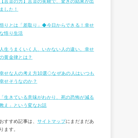
【言霊の力】言霊の実験で、驚きの結果が出
ました！
悟りとは「差取り」◆今日からできる！幸せ
な悟り生活
人生うまくいく人、いかない人の違い。幸せ
の黄金律とは？
幸せな人の考え方10選◇なぜあの人はいつも
幸せそうなのか？
「生きている意味がわかり、死の恐怖が減る
教え」という変なお話
おすすめ記事は、
サイトマップ
にまだまだあ
ります。