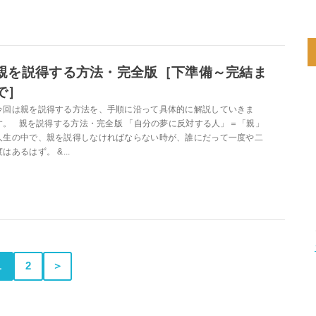
親を説得する方法・完全版［下準備～完結ま
で］
今回は親を説得する方法を、手順に沿って具体的に解説していきま
す。 親を説得する方法・完全版 「自分の夢に反対する人」＝「親」
人生の中で、親を説得しなければならない時が、誰にだって一度や二
度はあるはず。 &...
1
2
＞