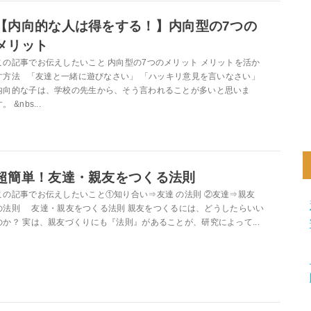
【内向的な人は得をする！】内向型の7つの
メリット
この記事でお伝えしたいこと 内向型の7つのメリット メリットを活か
す方法 「友達と一緒に遊びなさい」 「ハッキリ意見を言いなさい」
内向的な子は、学校の先生から、そう言われることが多いと思いま
。 &nbs...
超簡単！友達・親友をつくる法則
この記事でお伝えしたいこと①知り合い⇒友達 の法則 ②友達⇒親友
の法則 友達・親友をつくる法則 親友をつくるには、どうしたらいい
のか？ 実は、親友づくりにも『法則』があることが、研究によって...