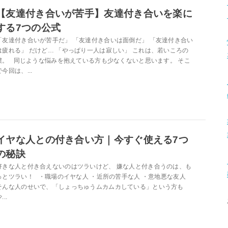
【友達付き合いが苦手】友達付き合いを楽に
する7つの公式
「友達付き合いが苦手だ」 「友達付き合いは面倒だ」 「友達付き合い
は疲れる」 だけど… 「やっぱり一人は寂しい」 これは、若いころの
僕。 同じような悩みを抱えている方も少なくないと思います。 そこ
で今回は、...
イヤな人との付き合い方｜今すぐ使える7つ
の秘訣
好きな人と付き合えないのはツラいけど、 嫌な人と付き合うのは、も
っとツラい！ ・職場のイヤな人 ・近所の苦手な人 ・意地悪な友人
そんな人のせいで、「しょっちゅうムカムカしている」という方も
...