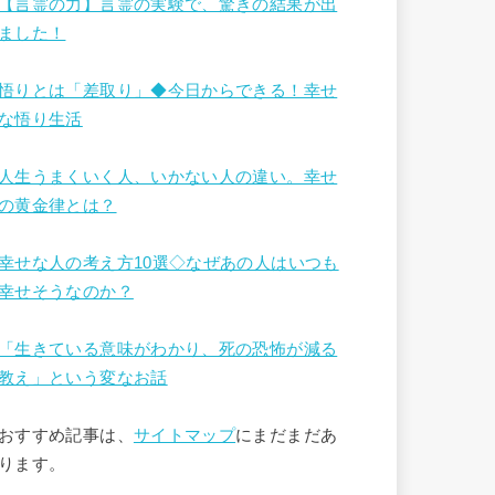
【言霊の力】言霊の実験で、驚きの結果が出
ました！
悟りとは「差取り」◆今日からできる！幸せ
な悟り生活
人生うまくいく人、いかない人の違い。幸せ
の黄金律とは？
幸せな人の考え方10選◇なぜあの人はいつも
幸せそうなのか？
「生きている意味がわかり、死の恐怖が減る
教え」という変なお話
おすすめ記事は、
サイトマップ
にまだまだあ
ります。