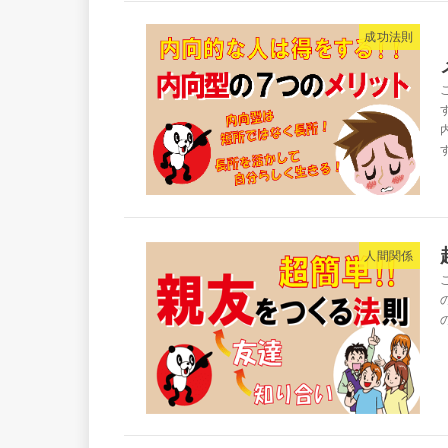
成功法則
す
人間関係