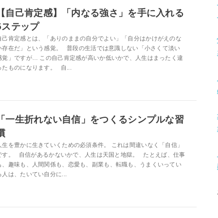
【自己肯定感】「内なる強さ」を手に入れる
5ステップ
自己肯定感とは、「ありのままの自分でよい」「自分はかけがえのな
い存在だ」という感覚。 普段の生活では意識しない「小さくて淡い
感覚」ですが… この自己肯定感が高いか低いかで、人生はまったく違
ったものになります。 自...
「一生折れない自信」をつくるシンプルな習
慣
人生を豊かに生きていくための必須条件。 これは間違いなく「自信」
です。 自信があるかないかで、人生は天国と地獄。 たとえば、仕事
も、趣味も、人間関係も、恋愛も、副業も、転職も、うまくいってい
る人は、たいてい自分に...