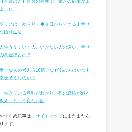
【言霊の力】言霊の実験で、驚きの結果が出
ました！
悟りとは「差取り」◆今日からできる！幸せ
な悟り生活
人生うまくいく人、いかない人の違い。幸せ
の黄金律とは？
幸せな人の考え方10選◇なぜあの人はいつも
幸せそうなのか？
「生きている意味がわかり、死の恐怖が減る
教え」という変なお話
おすすめ記事は、
サイトマップ
にまだまだあ
ります。