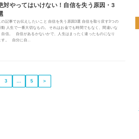
絶対やってはいけない！自信を失う原因・3
選
この記事でお伝えしたいこと 自信を失う原因3選 自信を取り戻す3つの
行動 人生で一番大切なもの。 それはお金でも時間でもなく、間違いな
く自信。 自信があるかないかで、人生はまったく違ったものになり
ます。 自分に自...
3
…
5
＞