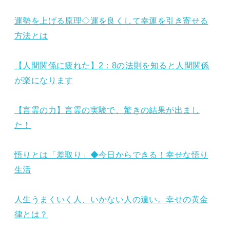
運勢を上げる原理◇運を良くして幸運を引き寄せる
方法とは
【人間関係に疲れた】2：8の法則を知ると人間関係
が楽になります
【言霊の力】言霊の実験で、驚きの結果が出まし
た！
悟りとは「差取り」◆今日からできる！幸せな悟り
生活
人生うまくいく人、いかない人の違い。幸せの黄金
律とは？