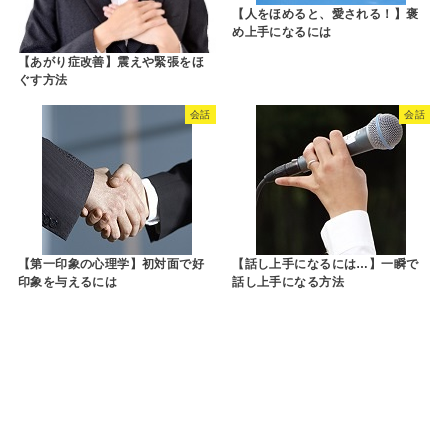
【人をほめると、愛される！】褒
め上手になるには
【あがり症改善】震えや緊張をほ
ぐす方法
会話
会話
【第一印象の心理学】初対面で好
【話し上手になるには…】一瞬で
印象を与えるには
話し上手になる方法