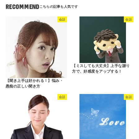
RECOMMEND
会話
会話
【ミスしても大丈夫】上手な謝り
方で、好感度をアップする！
【聞き上手は好かれる！】悩み・
愚痴の正しい聞き方
会話
会話