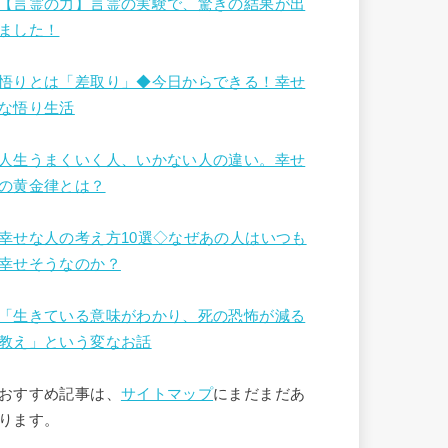
【言霊の力】言霊の実験で、驚きの結果が出
ました！
悟りとは「差取り」◆今日からできる！幸せ
な悟り生活
人生うまくいく人、いかない人の違い。幸せ
の黄金律とは？
幸せな人の考え方10選◇なぜあの人はいつも
幸せそうなのか？
「生きている意味がわかり、死の恐怖が減る
教え」という変なお話
おすすめ記事は、
サイトマップ
にまだまだあ
ります。