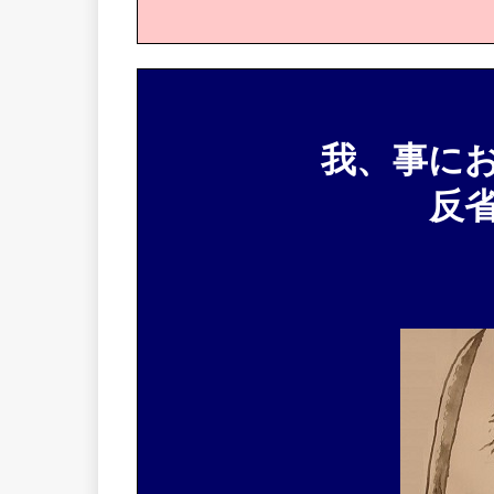
我、事に
反