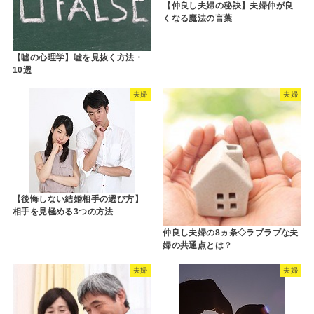
【仲良し夫婦の秘訣】夫婦仲が良
くなる魔法の言葉
【嘘の心理学】嘘を見抜く方法・
10選
夫婦
夫婦
【後悔しない結婚相手の選び方】
相手を見極める3つの方法
仲良し夫婦の8ヵ条◇ラブラブな夫
婦の共通点とは？
夫婦
夫婦