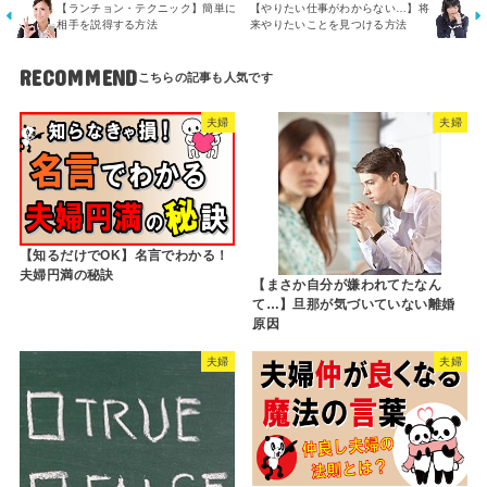
【ランチョン・テクニック】簡単に
【やりたい仕事がわからない…】将
相手を説得する方法
来やりたいことを見つける方法
RECOMMEND
夫婦
夫婦
【知るだけでOK】名言でわかる！
夫婦円満の秘訣
【まさか自分が嫌われてたなん
て…】旦那が気づいていない離婚
原因
夫婦
夫婦