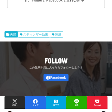
も、TwitterとFacebookで無料公開中！
夫婦
スティンザー効果
家庭
FOLLOW
ポスト
シェア
はてブ
送る
Pocket