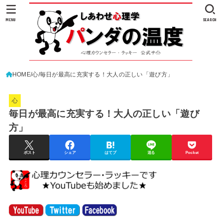
MENU
SEARCH
HOME
心
毎日が最高に充実する！大人の正しい「遊び方」
心
毎日が最高に充実する！大人の正しい「遊び
方」
ポスト
シェア
はてブ
送る
Pocket