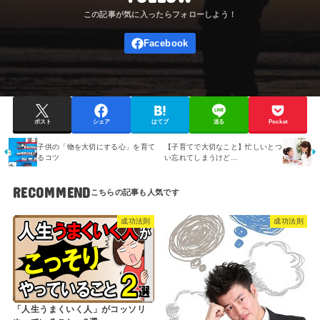
ポスト
シェア
はてブ
送る
Pocket
子供の「物を大切にする心」を育て
【子育てで大切なこと】忙しいとつ
るコツ
い忘れてしまうけど…
RECOMMEND
成功法則
成功法則
「人生うまくいく人」がコッソリ