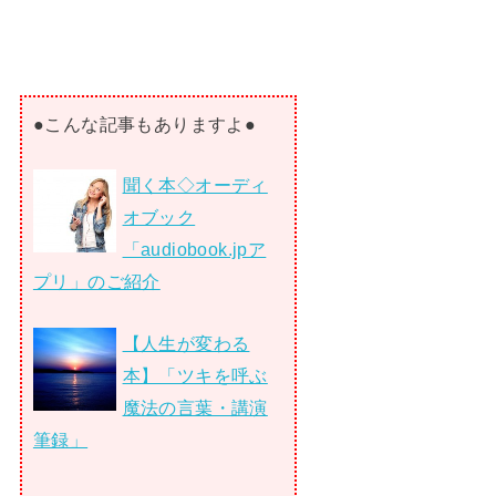
●こんな記事もありますよ●
聞く本◇オーディ
オブック
「audiobook.jpア
プリ」のご紹介
【人生が変わる
本】「ツキを呼ぶ
魔法の言葉・講演
筆録」