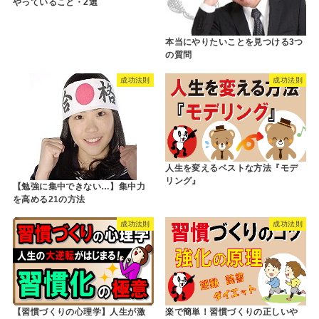
やっていること・2選
本当にやりたいことを見つける3つ
の質問
成功法則
成功法則
人生を変えるベストな方法『モデ
リング』
【勉強に集中できない…】集中力
を高める21の方法
成功法則
成功法則
【習慣づくりの心理学】人生が激
楽で簡単！習慣づくりの正しいや