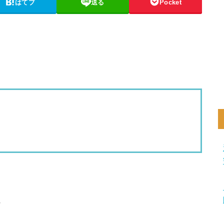
はてブ
送る
Pocket
？