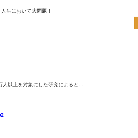
、人生において
大問題！
0万人以上を対象にした研究によると…
2