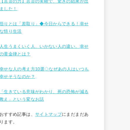
【言霊の力】言霊の実験で、驚きの結果が出
ました！
悟りとは「差取り」◆今日からできる！幸せ
な悟り生活
人生うまくいく人、いかない人の違い。幸せ
の黄金律とは？
幸せな人の考え方10選◇なぜあの人はいつも
幸せそうなのか？
「生きている意味がわかり、死の恐怖が減る
教え」という変なお話
おすすめ記事は、
サイトマップ
にまだまだあ
ります。