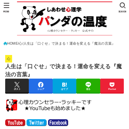
MENU
SEARCH
HOME
心
人生は「口ぐせ」で決まる！運命を変える『魔法の言葉』
心
人生は「口ぐせ」で決まる！運命を変える『魔
法の言葉』
ポスト
シェア
はてブ
送る
Pocket