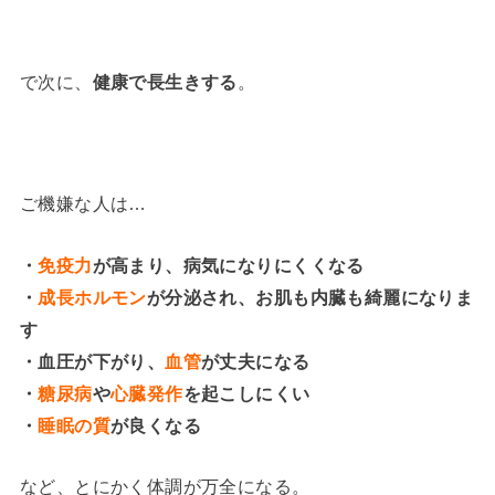
で次に、
健康で長生きする
。
ご機嫌な人は…
・
免疫力
が高まり、病気になりにくくなる
・
成長ホルモン
が分泌され、お肌も内臓も綺麗になりま
す
・血圧が下がり、
血管
が丈夫になる
・
糖尿病
や
心臓発作
を起こしにくい
・
睡眠の質
が良くなる
など、とにかく体調が万全になる。