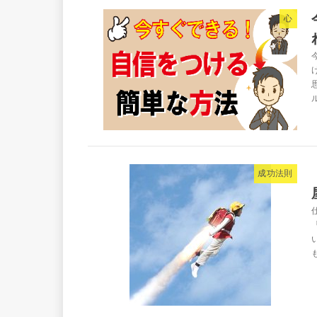
心
ル
成功法則