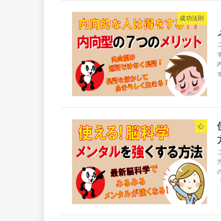
成功法則
す
心