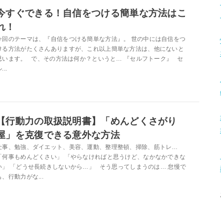
今すぐできる！自信をつける簡単な方法はこ
れ！
今回のテーマは、『自信をつける簡単な方法』。 世の中には自信をつ
ける方法がたくさんありますが、これ以上簡単な方法は、他にないと
思います。 で、その方法は何か？というと… 『セルフトーク』 セ
...
【行動力の取扱説明書】「めんどくさがり
屋」を克復できる意外な方法
仕事、勉強、ダイエット、美容、運動、整理整頓、掃除、筋トレ…
「何事もめんどくさい」 「やらなければと思うけど、なかなかできな
い」 「どうせ長続きしないから…」 そう思ってしまうのは… 怠慢で
も、行動力がな...