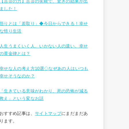
【言霊の力】言霊の実験で、驚きの結果が出
ました！
悟りとは「差取り」◆今日からできる！幸せ
な悟り生活
人生うまくいく人、いかない人の違い。幸せ
の黄金律とは？
幸せな人の考え方10選◇なぜあの人はいつも
幸せそうなのか？
「生きている意味がわかり、死の恐怖が減る
教え」という変なお話
おすすめ記事は、
サイトマップ
にまだまだあ
ります。