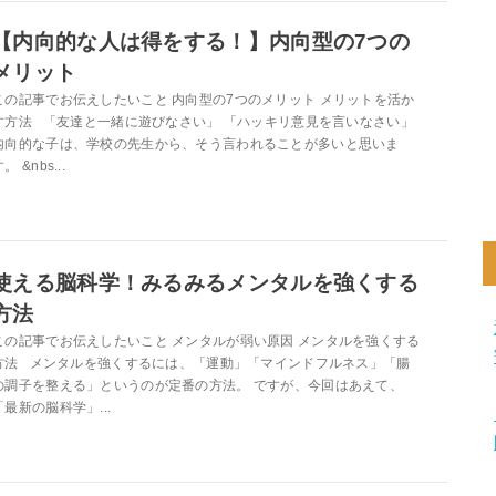
【内向的な人は得をする！】内向型の7つの
メリット
この記事でお伝えしたいこと 内向型の7つのメリット メリットを活か
す方法 「友達と一緒に遊びなさい」 「ハッキリ意見を言いなさい」
内向的な子は、学校の先生から、そう言われることが多いと思いま
。 &nbs...
使える脳科学！みるみるメンタルを強くする
方法
この記事でお伝えしたいこと メンタルが弱い原因 メンタルを強くする
方法 メンタルを強くするには、「運動」「マインドフルネス」「腸
の調子を整える」というのが定番の方法。 ですが、今回はあえて、
「最新の脳科学」...