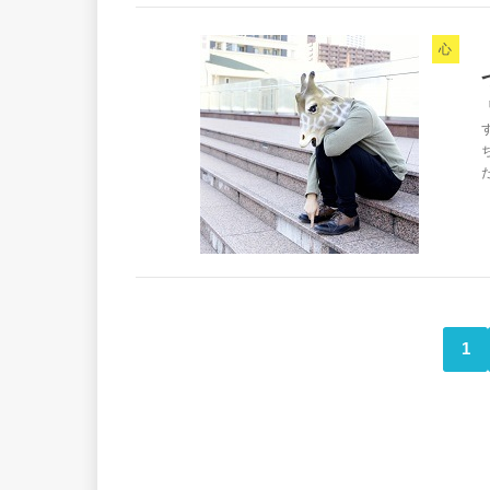
心
だ
1