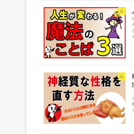
心
心
り