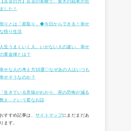
【言霊の力】言霊の実験で、驚きの結果が出
ました！
悟りとは「差取り」◆今日からできる！幸せ
な悟り生活
人生うまくいく人、いかない人の違い。幸せ
の黄金律とは？
幸せな人の考え方10選◇なぜあの人はいつも
幸せそうなのか？
「生きている意味がわかり、死の恐怖が減る
教え」という変なお話
おすすめ記事は、
サイトマップ
にまだまだあ
ります。