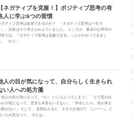
【ネガティブを克服！】ポジティブ思考の有
名人に学ぶ6つの習慣
ネガティブ思考は改善できるのか？ 「ネガティブ思考は一生モ
ノ」。以前はそう考えられえていました。 ところが、最近の心理学の
研究では、「ネガティブ思考は克服できる」ことがわかってきまし
た。 ポジ...
他人の目が気になって、自分らしく生きられ
ない人への処方箋
「他人の目が気になって、つい、いい人ぶってしまう」 「どう思われ
るかが気になって、意見も本音もいえない」 「外出したら、気が休ま
る暇がない」 そして… 玄関を入ると、チカラが抜けて「ふーーっ」と
長いため息をつく。 そんな...