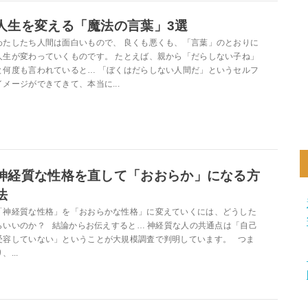
人生を変える「魔法の言葉」3選
わたしたち人間は面白いもので、 良くも悪くも、「言葉」のとおりに
人生が変わっていくものです。 たとえば、親から「だらしない子ね」
と何度も言われていると… 「ぼくはだらしない人間だ」というセルフ
イメージができてきて、本当に...
神経質な性格を直して「おおらか」になる方
法
「神経質な性格」を「おおらかな性格」に変えていくには、どうした
らいいのか？ 結論からお伝えすると… 神経質な人の共通点は「自己
受容していない」ということが大規模調査で判明しています。 つま
、...