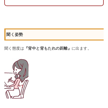
聞く姿勢
聞く態度は
『背中と背もたれの距離』
に出ます。