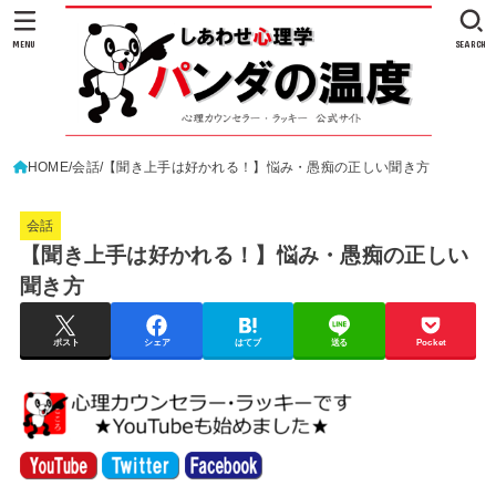
MENU
SEARCH
HOME
会話
【聞き上手は好かれる！】悩み・愚痴の正しい聞き方
会話
【聞き上手は好かれる！】悩み・愚痴の正しい
聞き方
ポスト
シェア
はてブ
送る
Pocket