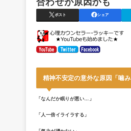
合わせが原因かも
ポスト
シェア
精神不安定の意外な原因「噛
「なんだか眠りが悪い…」
「人一倍イライラする」
「気力が湧かない」