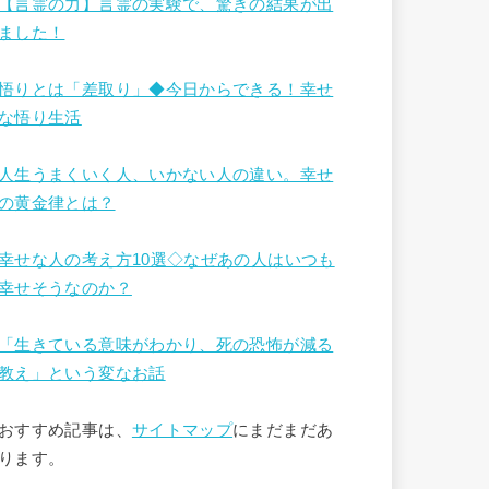
【言霊の力】言霊の実験で、驚きの結果が出
ました！
悟りとは「差取り」◆今日からできる！幸せ
な悟り生活
人生うまくいく人、いかない人の違い。幸せ
の黄金律とは？
幸せな人の考え方10選◇なぜあの人はいつも
幸せそうなのか？
「生きている意味がわかり、死の恐怖が減る
教え」という変なお話
おすすめ記事は、
サイトマップ
にまだまだあ
ります。