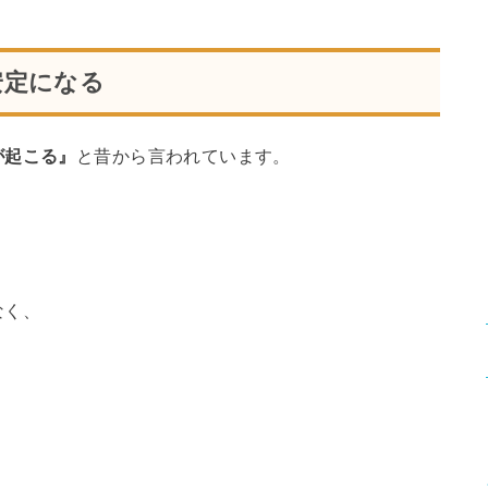
安定になる
が起こる』
と昔から言われています。
なく、