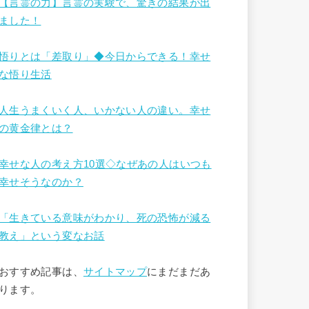
【言霊の力】言霊の実験で、驚きの結果が出
ました！
悟りとは「差取り」◆今日からできる！幸せ
な悟り生活
人生うまくいく人、いかない人の違い。幸せ
の黄金律とは？
幸せな人の考え方10選◇なぜあの人はいつも
幸せそうなのか？
「生きている意味がわかり、死の恐怖が減る
教え」という変なお話
おすすめ記事は、
サイトマップ
にまだまだあ
ります。