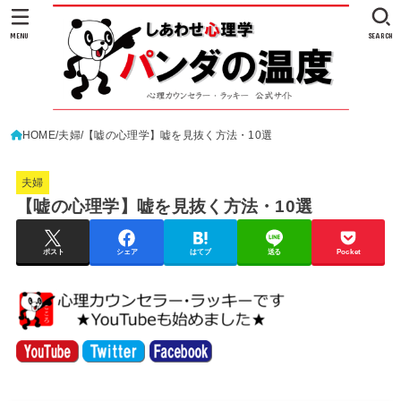
MENU
SEARCH
HOME
夫婦
【嘘の心理学】嘘を見抜く方法・10選
夫婦
【嘘の心理学】嘘を見抜く方法・10選
ポスト
シェア
はてブ
送る
Pocket