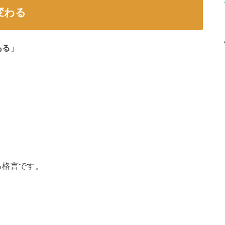
変わる
ある」
る格言です。