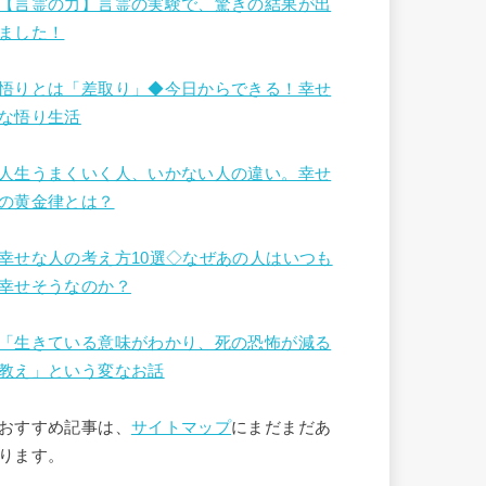
【言霊の力】言霊の実験で、驚きの結果が出
ました！
悟りとは「差取り」◆今日からできる！幸せ
な悟り生活
人生うまくいく人、いかない人の違い。幸せ
の黄金律とは？
幸せな人の考え方10選◇なぜあの人はいつも
幸せそうなのか？
「生きている意味がわかり、死の恐怖が減る
教え」という変なお話
おすすめ記事は、
サイトマップ
にまだまだあ
ります。