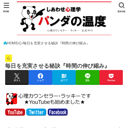
MENU
SEARCH
HOME
心
毎日を充実させる秘訣『時間の伸び縮み』
心
毎日を充実させる秘訣『時間の伸び縮み』
ポスト
シェア
はてブ
送る
Pocket