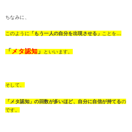
ちなみに、
このように
「もう一人の自分を出現させる」
ことを…
「
メタ認知
」
といいます。
そして、
「メタ認知」の回数が多いほど、
自分に自信が持てる
の
です。