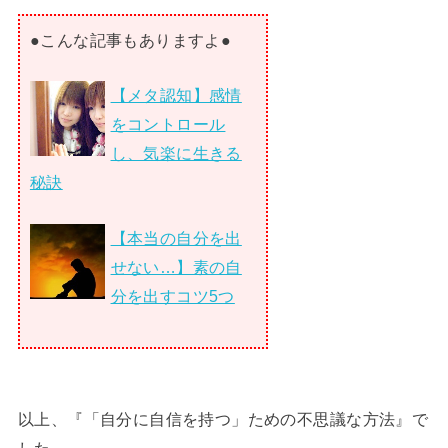
●こんな記事もありますよ●
【メタ認知】感情
をコントロール
し、気楽に生きる
秘訣
【本当の自分を出
せない…】素の自
分を出すコツ5つ
以上、『「自分に自信を持つ」ための不思議な方法』で
した。