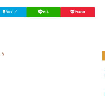
はてブ
送る
Pocket
まう