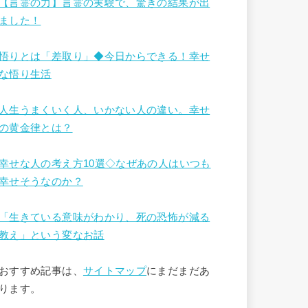
【言霊の力】言霊の実験で、驚きの結果が出
ました！
悟りとは「差取り」◆今日からできる！幸せ
な悟り生活
人生うまくいく人、いかない人の違い。幸せ
の黄金律とは？
幸せな人の考え方10選◇なぜあの人はいつも
幸せそうなのか？
「生きている意味がわかり、死の恐怖が減る
教え」という変なお話
おすすめ記事は、
サイトマップ
にまだまだあ
ります。