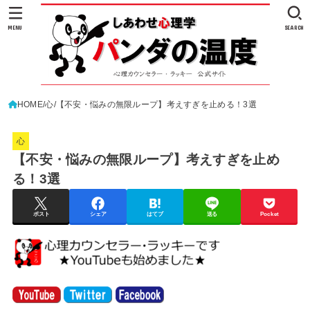
MENU
SEARCH
HOME
心
【不安・悩みの無限ループ】考えすぎを止める！3選
心
【不安・悩みの無限ループ】考えすぎを止め
る！3選
ポスト
シェア
はてブ
送る
Pocket