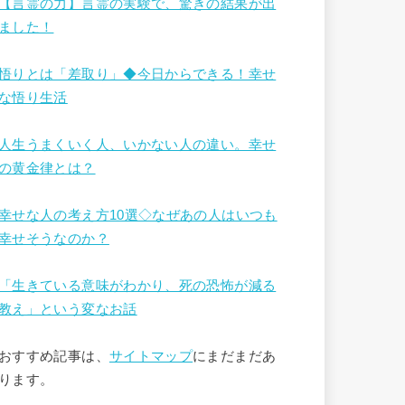
【言霊の力】言霊の実験で、驚きの結果が出
ました！
悟りとは「差取り」◆今日からできる！幸せ
な悟り生活
人生うまくいく人、いかない人の違い。幸せ
の黄金律とは？
幸せな人の考え方10選◇なぜあの人はいつも
幸せそうなのか？
「生きている意味がわかり、死の恐怖が減る
教え」という変なお話
おすすめ記事は、
サイトマップ
にまだまだあ
ります。