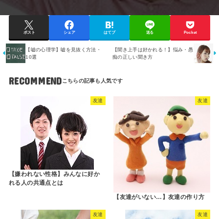
ポスト
シェア
はてブ
送る
Pocket
【嘘の心理学】嘘を見抜く方法・
【聞き上手は好かれる！】悩み・愚
10選
痴の正しい聞き方
RECOMMEND
友達
友達
【嫌われない性格】みんなに好か
れる人の共通点とは
【友達がいない…】友達の作り方
友達
友達