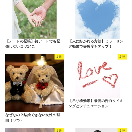
【デートの緊張】初デートでも緊
【人に好かれる方法】ミラーリン
張しないコツ14こ
グ効果で好感度をアップ！
友達
友達
【吊り橋効果】最高の告白タイミ
ングとシチュエーション
なぜなの？結婚できない女性の理
由（３つ）
友達
友達