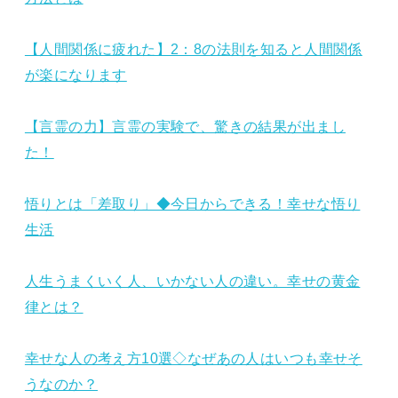
【人間関係に疲れた】2：8の法則を知ると人間関係
が楽になります
【言霊の力】言霊の実験で、驚きの結果が出まし
た！
悟りとは「差取り」◆今日からできる！幸せな悟り
生活
人生うまくいく人、いかない人の違い。幸せの黄金
律とは？
幸せな人の考え方10選◇なぜあの人はいつも幸せそ
うなのか？