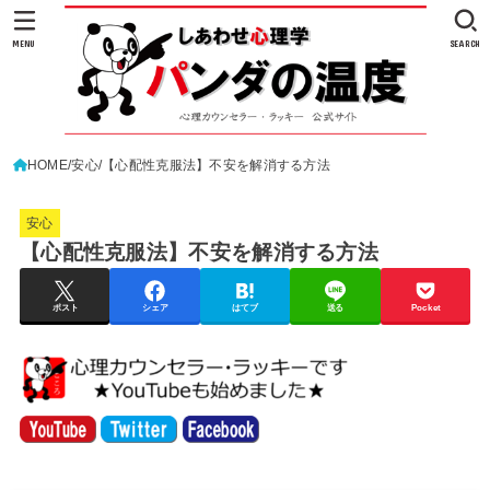
MENU
SEARCH
HOME
安心
【心配性克服法】不安を解消する方法
安心
【心配性克服法】不安を解消する方法
ポスト
シェア
はてブ
送る
Pocket