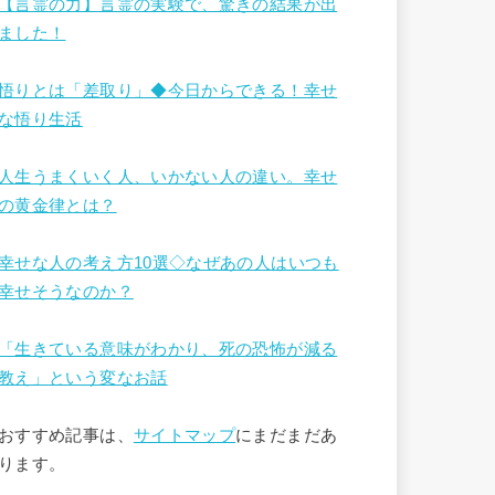
【言霊の力】言霊の実験で、驚きの結果が出
ました！
悟りとは「差取り」◆今日からできる！幸せ
な悟り生活
人生うまくいく人、いかない人の違い。幸せ
の黄金律とは？
幸せな人の考え方10選◇なぜあの人はいつも
幸せそうなのか？
「生きている意味がわかり、死の恐怖が減る
教え」という変なお話
おすすめ記事は、
サイトマップ
にまだまだあ
ります。