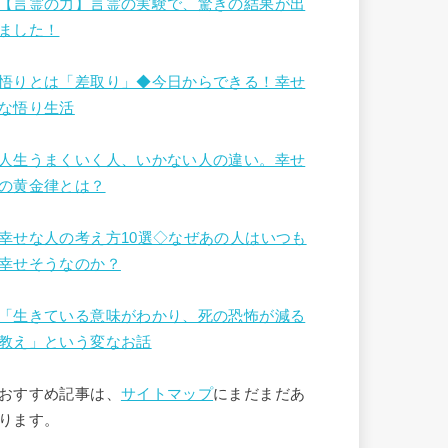
【言霊の力】言霊の実験で、驚きの結果が出
ました！
悟りとは「差取り」◆今日からできる！幸せ
な悟り生活
人生うまくいく人、いかない人の違い。幸せ
の黄金律とは？
幸せな人の考え方10選◇なぜあの人はいつも
幸せそうなのか？
「生きている意味がわかり、死の恐怖が減る
教え」という変なお話
おすすめ記事は、
サイトマップ
にまだまだあ
ります。