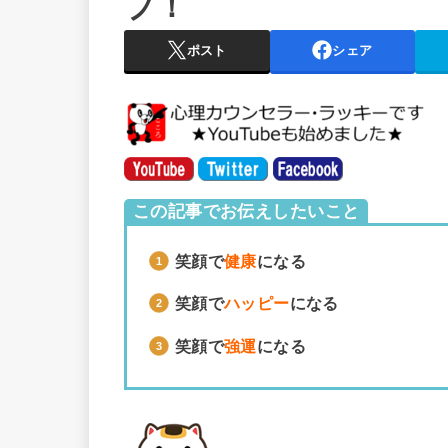
プ！
ポスト
シェア
この記事でお伝えしたいこと
笑顔で
健康
になる
笑顔で
ハッピー
になる
笑顔で
強運
になる