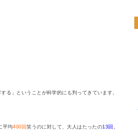
昇する」ということが科学的にも判ってきています。
に平均
400回
笑うのに対して、大人はたったの
13回
。