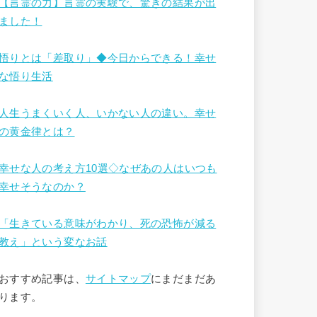
【言霊の力】言霊の実験で、驚きの結果が出
ました！
悟りとは「差取り」◆今日からできる！幸せ
な悟り生活
人生うまくいく人、いかない人の違い。幸せ
の黄金律とは？
幸せな人の考え方10選◇なぜあの人はいつも
幸せそうなのか？
「生きている意味がわかり、死の恐怖が減る
教え」という変なお話
おすすめ記事は、
サイトマップ
にまだまだあ
ります。